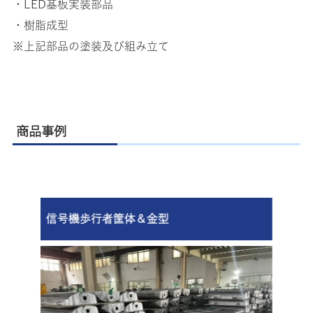
・LED基板実装部品
・樹脂成型
※上記部品の塗装及び組み立て
商品事例
ー:
信号機歩行者筐体＆金型
端