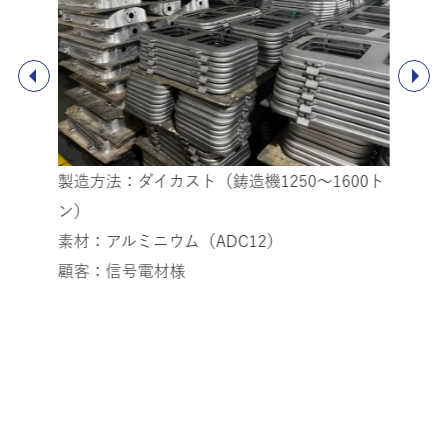
製造方法：ダイカスト（鋳造機1250〜1600ト
製
基板
ン）
素
素材：アルミニウム（ADC12）
顧
顧客：信号電材様