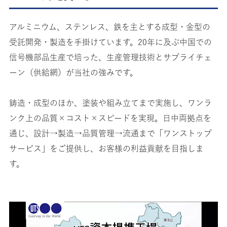
アルミニウム、ステンレス、鉄を主とする成型・金型の
受託開発・製造を手掛けています。
20年に及ぶ中国での
信号機部品生産で培った、
生産管理技術とサプライチェ
ーン（供給網）が当社の強みです。
鋳造・成型のほか、塗装や組み立てまで実施し、
ワンラ
ンク上の品質×コスト×スピードを実現。
日中両拠点を
通じ、設計→製造→品質管理→流通まで
「ワンストップ
サービス」をご提供し、
お客様の利益貢献を目指しま
す。